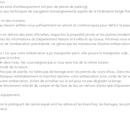
tion.
ines aires d’embarquement ont peu de places de parking).
mer aux techniques de navigation (renseignements auprès de la Fédération belge f
 et des riverains
u besoin arrêtez-vous suffisamment en amont et communiquez pour définir le passa
en dehors des aires officielles, respectez la propriété privée et les prairies bordant l
ctez les informations du Département Nature et Forêts et du loueur. Informez-vous 
nce de l’embarcation précédente, ne gênez pas les manœuvres d’autres embarcation
! Ce que votre embarcation a pu transporter plein, elle pourra le transporter vide…
as la rivière.
e dans l’eau. Ne vous baignez pas si vous avez mis de la crème solaire.
étude de la nature.
hez pas de plante, ne faites pas de barrage avec les pierres du cours d’eau. Dans les
 débarquez immédiatement et marchez derrière votre embarcation (une corde de 5m atta
re embarcation, évitez de la traîner sur le sol pour ne pas dégrader la berge.
est strictement interdit de camper et de faire du feu en-dehors d’aires spécifiquem
, équipement.
 le pratiquant de canoë-kayak sont les arbres et les branches, les barrages, les pont
seul,
,