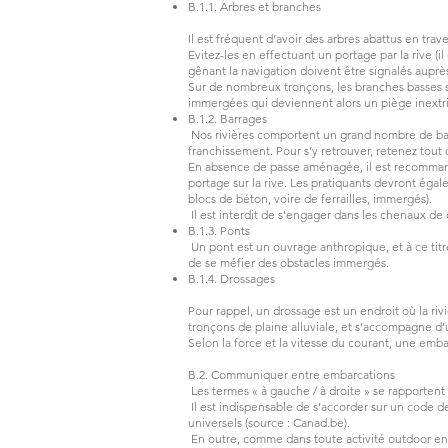
B.1.1. Arbres et branches
Il est fréquent d’avoir des arbres abattus en tra
Evitez-les en effectuant un portage par la rive (
gênant la navigation doivent être signalés auprè
Sur de nombreux tronçons, les branches basses s
immergées qui deviennent alors un piège inextr
B.1.2. Barrages
Nos rivières comportent un grand nombre de bar
franchissement. Pour s’y retrouver, retenez tout
En absence de passe aménagée, il est recommandé
portage sur la rive. Les pratiquants devront égal
blocs de béton, voire de ferrailles, immergés).
Il est interdit de s'engager dans les chenaux de 
B.1.3. Ponts
Un pont est un ouvrage anthropique, et à ce tit
de se méfier des obstacles immergés.
B.1.4. Drossages
Pour rappel, un drossage est un endroit où la riv
tronçons de plaine alluviale, et s’accompagne d
Selon la force et la vitesse du courant, une emb
B.2. Communiquer entre embarcations
Les termes « à gauche / à droite » se rapportent to
Il est indispensable de s’accorder sur un code d
universels (source : Canad.be).
En outre, comme dans toute activité outdoor en 