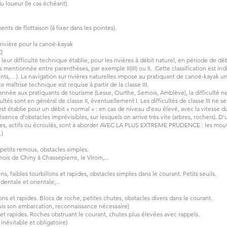
u loueur (le cas échéant).
nts de flottaison (à fixer dans les pointes).
n rivière pour la canoë-kayak
)
de leur difficulté technique établie, pour les rivières à débit naturel, en période de
rs mentionnée entre parenthèses, par exemple II(III) ou II. Cette classification est in
ents,…). La navigation sur rivières naturelles impose au pratiquant de canoë-kayak 
maîtrise technique est requise à partir de la classe III.
’année aux pratiquants de tourisme (Lesse, Ourthe, Semois, Amblève), la difficulté ne 
cultés sont en général de classe II, éventuellement I. Les difficultés de classe III ne
est établie pour un débit « normal » : en cas de niveau d’eau élevé, avec la vitesse du
résence d’obstacles imprévisibles, sur lesquels on arrive très vite (arbres, rochers). 
es, actifs ou écroulés, sont à aborder AVEC LA PLUS EXTREME PRUDENCE : les mouv
…)
 petits remous, obstacles simples.
is de Chiny à Chassepierre, le Viroin,...
, faibles tourbillons et rapides, obstacles simples dans le courant. Petits seuils.
dentale et orientale,...
ons et rapides. Blocs de roche, petites chutes, obstacles divers dans le courant.
epuis son embarcation, reconnaissance nécessaire)
et rapides. Roches obstruant le courant, chutes plus élevées avec rappels.
inévitable et obligatoire)