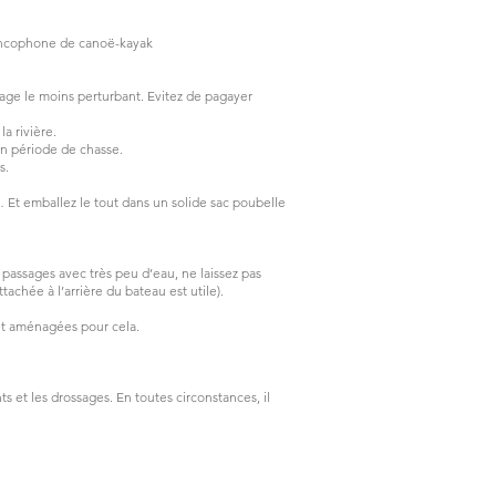
rancophone de canoë-kayak
ge le moins perturbant. Evitez de pagayer
a rivière.
en période de chasse.
s.
 Et emballez le tout dans un solide sac poubelle
 passages avec très peu d’eau, ne laissez pas
chée à l’arrière du bateau est utile).
ent aménagées pour cela.
s et les drossages. En toutes circonstances, il