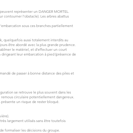
 arbres peuvent représenter un DANGER MORTEL.
ur contourner l’obstacle). Les arbres abattus
 l’embarcation sous ces branches partiellement
 quelquefois aussi totalement interdits au
ujours être abordé avec la plus grande prudence.
bîmer le matériel, et d’effectuer un court
en dirigeant leur embarcation à pied (présence de
mmandé de passer à bonne distance des piles et
iguration se retrouve le plus souvent dans les
un remous circulaire potentiellement dangereux.
s présente un risque de rester bloqué.
vière).
rès largement utilisés sans être toutefois
 de formaliser les décisions du groupe.