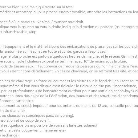
 tout va bien : une main qui tapote sur la tête.
médiat et accostage au plus proche endroit possible, attendre les instructions du le
ent là où je passe / suivez-moi / avancez tout droit.
lique vers la gauche ou vers la droite indique la direction du passage (gauche/droit
ge infranchissable, stop.
 pour l’équipement et le matériel à bord des embarcations de plaisances sur les cours d
la randonnée sur l’eau, et en toute sécurité, gardez à l’esprit ceci :
illage le plus proche est parfois à quelques heures de marche, et le réseau Gsm n’est
sous un soleil chaleureux peut se terminer avec 10° de moins sous la pluie.
iode de basses eaux, il faut prévoir de fréquents passages où l’on marche dans l’eau
ous ralentir considérablement. En cas de chavirage, on se refroidit très vite, et cec
 cas de chavirage. La force du courant et les pierres sur le fond de l’eau sont sourc
sque même si l’on vous dit que c’est ridicule : le ridicule ne tue pas, l’inconscience,
 les professionnels de l’encadrement outdoor pour une sortie en canoë-kayak de lo
ormeront auprès des clubs de la Fédération, des loueurs et des structures d’encadr
éoprène, carte, etc.) :
rectement au corps). Impératif pour les enfants de moins de 12 ans, conseillé pour to
chette étanche).
, ou chaussures spécifiques p.ex. canyoning).
nsolation et de coup de soleil).
 il est quelquefois impossible de voir sans lunettes solaires).
 et une veste coupe-vent, même en été).
e rechange).