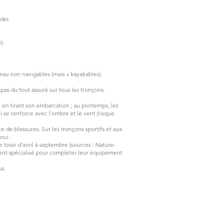
ader.
e).
’eau non navigables (mais « kayakables).
 pas du tout assuré sur tous les tronçons.
 en tirant son embarcation ; au printemps, les
i se renforce avec l’ombre et le vent (risque
e de blessures. Sur les tronçons sportifs et aux
 oui.
isir d’avril à septembre (sources : Nature-
ement spécialisé pour compléter leur équipement
us.