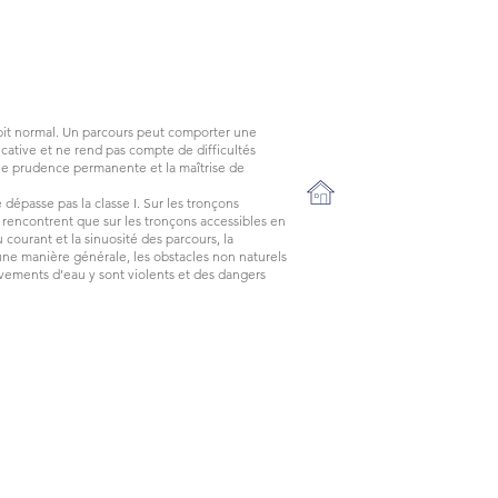
 débit normal. Un parcours peut comporter une
dicative et ne rend pas compte de difficultés
une prudence permanente et la maîtrise de
dépasse pas la classe I. Sur les tronçons
 se rencontrent que sur les tronçons accessibles en
 courant et la sinuosité des parcours, la
D’une manière générale, les obstacles non naturels
ements d’eau y sont violents et des dangers