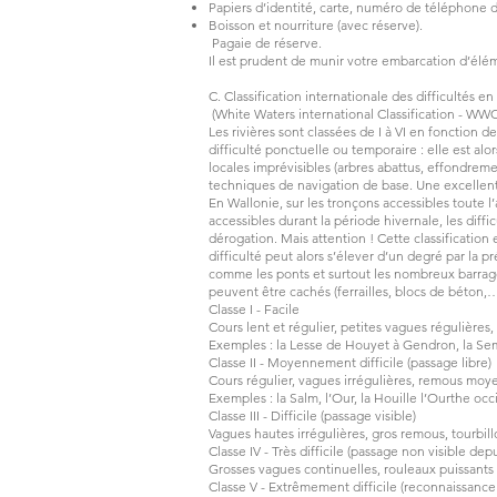
Papiers d’identité, carte, numéro de téléphone d
Boisson et nourriture (avec réserve).
Pagaie de réserve.
Il est prudent de munir votre embarcation d’éléme
C. Classification internationale des difficultés e
(White Waters international Classification - WWC
Les rivières sont classées de I à VI en fonction 
difficulté ponctuelle ou temporaire : elle est alo
locales imprévisibles (arbres abattus, effondrem
techniques de navigation de base. Une excellente 
En Wallonie, sur les tronçons accessibles toute l
accessibles durant la période hivernale, les diffi
dérogation. Mais attention ! Cette classification 
difficulté peut alors s’élever d’un degré par la p
comme les ponts et surtout les nombreux barrag
peuvent être cachés (ferrailles, blocs de béton,
Classe I - Facile
Cours lent et régulier, petites vagues régulières,
Exemples : la Lesse de Houyet à Gendron, la Semo
Classe II - Moyennement difficile (passage libre)
Cours régulier, vagues irrégulières, remous moyens
Exemples : la Salm, l’Our, la Houille l’Ourthe occi
Classe III - Difficile (passage visible)
Vagues hautes irrégulières, gros remous, tourbill
Classe IV - Très difficile (passage non visible d
Grosses vagues continuelles, rouleaux puissants 
Classe V - Extrêmement difficile (reconnaissance 