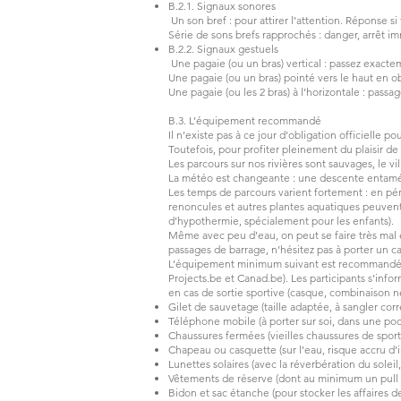
B.2.1. Signaux sonores
Un son bref : pour attirer l’attention. Réponse si
Série de sons brefs rapprochés : danger, arrêt im
B.2.2. Signaux gestuels
Une pagaie (ou un bras) vertical : passez exactem
Une pagaie (ou un bras) pointé vers le haut en ob
Une pagaie (ou les 2 bras) à l’horizontale : passa
B.3. L’équipement recommandé
Il n’existe pas à ce jour d’obligation officielle
Toutefois, pour profiter pleinement du plaisir de 
Les parcours sur nos rivières sont sauvages, le v
La météo est changeante : une descente entamée 
Les temps de parcours varient fortement : en pér
renoncules et autres plantes aquatiques peuvent v
d’hypothermie, spécialement pour les enfants).
Même avec peu d’eau, on peut se faire très mal en
passages de barrage, n’hésitez pas à porter un ca
L’équipement minimum suivant est recommandé par
Projects.be et Canad.be). Les participants s’inf
en cas de sortie sportive (casque, combinaison n
Gilet de sauvetage (taille adaptée, à sangler cor
Téléphone mobile (à porter sur soi, dans une po
Chaussures fermées (vieilles chaussures de sport
Chapeau ou casquette (sur l’eau, risque accru d’i
Lunettes solaires (avec la réverbération du soleil,
Vêtements de réserve (dont au minimum un pull
Bidon et sac étanche (pour stocker les affaires d