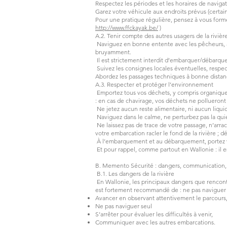
Respectez les périodes et les horaires de naviga
Garez votre véhicule aux endroits prévus (certa
Pour une pratique régulière, pensez à vous for
http://www.ffckayak.be/
)
A.2. Tenir compte des autres usagers de la rivière
Naviguez en bonne entente avec les pêcheurs, a
bruyamment.
Il est strictement interdit d’embarquer/débarquer 
Suivez les consignes locales éventuelles, respe
Abordez les passages techniques à bonne dista
A.3. Respecter et protéger l’environnement
Emportez tous vos déchets, y compris organiques 
: en cas de chavirage, vos déchets ne pollueront p
Ne jetez aucun reste alimentaire, ni aucun liquid
Naviguez dans le calme, ne perturbez pas la qui
Ne laissez pas de trace de votre passage, n’arrac
votre embarcation racler le fond de la rivière ;
À l’embarquement et au débarquement, portez vot
Et pour rappel, comme partout en Wallonie : il 
B. Memento Sécurité : dangers, communication
B.1. Les dangers de la rivière
En Wallonie, les principaux dangers que rencontre
est fortement recommandé de : ne pas naviguer 
Avancer en observant attentivement le parcours
Ne pas naviguer seul
S’arrêter pour évaluer les difficultés à venir,
Communiquer avec les autres embarcations.