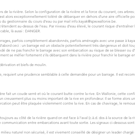
vers de la rivière. Selon la configuration de la rivière et la force du courant, ces
il est alors exceptionnellement toléré de débarquer en dehors d’une aire officielle po
s du gestionnaire du cours d’eau ou par mail
info.kayak@spw.wallonie.be
.
’étendent au-dessus de l’eau. Par niveau d’eau élevé, le courant risque d’entraîner
icable, là aussi : DANGER.
rages, parfois complétement abandonnés, parfois aménagés avec une passe à kayak,
 d’abord ceci : un barrage est un obstacle potentiellement très dangereux et doit to
 de ne pas franchir le barrage avec son embarcation au risque de se blesser ou d’a
ement se méfier fortement s’ils débarquent dans la rivière pour franchir le barrage 
dérivation et biefs de moulin.
re, requiert une prudence semblable à celle demandée pour un barrage. Il est reco
ière fait un coude serré et où le courant butte contre la rive. En Wallonie, cette conf
’un creusement plus ou moins important de la rive en profondeur. Il se forme alors 
arcation peut être plaquée violemment contre la rive. En cas de chavirage, le remou
ujours au côté de la rivière quand on est face à l’aval (c.à.d. dos à la source de la ri
e communication entre embarcations avant toute sortie. Les signaux ci-dessous sont t
milieu naturel non sécurisé, il est vivement conseillé de désigner un leader chargé