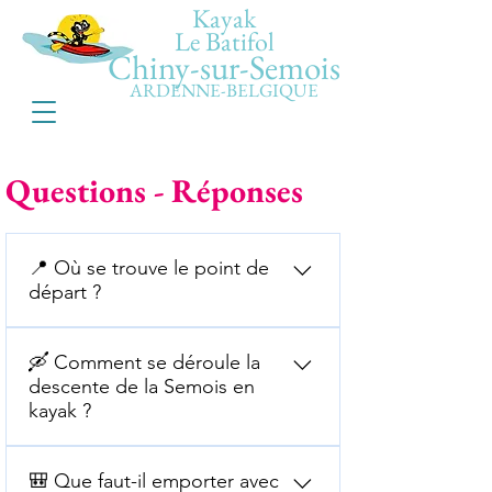
Kayak
Le Batifol
Chiny-sur-Semois
ARDENNE-BELGIQUE
Questions - Réponses
📍 Où se trouve le point de
départ ?
🚩 Votre point de départ se trouve à
🛶 Comment se déroule la
Chiny, au Pont Saint-Nicolas n°1, B-
descente de la Semois en
6810 Chiny, juste à l’entrée du
kayak ?
camping Le Canada 🏕️. 👉 Pour plus
de facilité, suivez les panneaux de
🛶 Accueil et retour inclus
signalisation indiquant le Camping
🎒 Que faut-il emporter avec
Embarquez facilement au Pont Saint-