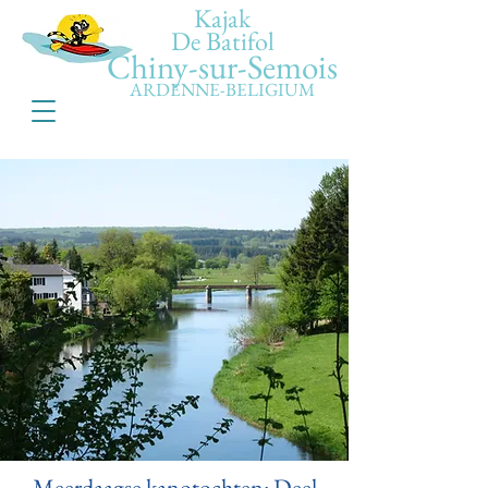
Kajak
De Batifol
Chiny-sur-Semois
ARDENNE-BELIGIUM
Meerdaagse kanotochten: Deel