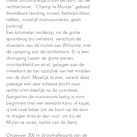
meter stroomafwaarts van de dam, op de
rechteroever, "Champ le Monde" gebied
(kwetsbare landing, rotsen, betonblokken,
takken, moeilijk manoeuvreren, geen
parking).
Een kilometer verderop, na de grote
spoorbrug (nu verlaten), verschijnt de
stuwdam van de molen van Willaime, met
de camping aan de rechterkant. Er is een
doorgang tussen de grote stenen,
onontwikkeld en smal, gelegen aan de
linkerkant en ten opzichte van het midden
van de dam. Moeilijk te zien, vereist deze
passage een zeer scherpe bocht naar
rechts onmiddellijk na de oversteek.
Aangezien de manoeuvre lastig is voor
beginners met een tweezits kano of kajak,
is het vaak beter om de boot op de dam
te dragen (kies er dan voor om bij de
Molen te varen, rechts van de dam).
Ongeveer 300 m stroomafwaarts van de